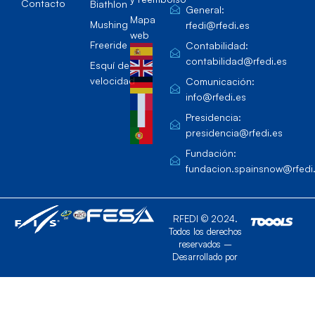
Contacto
Biathlon
General:
Mapa
Mushing
rfedi@rfedi.es
web
Freeride
Contabilidad:
contabilidad@rfedi.es
Esquí de
velocidad
Comunicación:
info@rfedi.es
Presidencia:
presidencia@rfedi.es
Fundación:
fundacion.spainsnow@rfedi
RFEDI © 2024.
Todos los derechos
reservados –
Desarrollado por