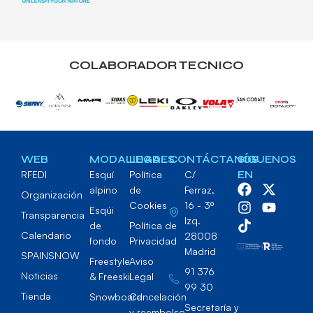
COLABORADOR TECNICO
WEB
MODALIDADES
LEGAL
CONTÁCTANOS
SÍGUENOS
RFEDI
Esquí
Política
C/
EN
alpino
de
Ferraz,
Organización
Cookies
16 - 3º
Esqúi
Transparencia
Izq.
de
Política de
Calendario
28008
fondo
Privacidad
Madrid
SPAINSNOW
Freestyle
Aviso
91 376
Noticias
& Freeski
Legal
99 30
Tienda
Snowboard
Cancelación
Secretaría y
y reembolso