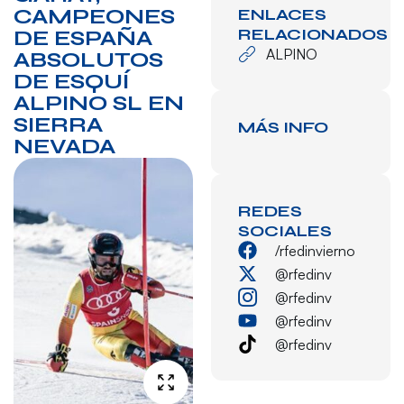
CAMPEONES
ENLACES
RELACIONADOS
DE ESPAÑA
ALPINO
ABSOLUTOS
DE ESQUÍ
ALPINO SL EN
SIERRA
MÁS INFO
NEVADA
REDES
SOCIALES
/rfedinvierno
@rfedinv
@rfedinv
@rfedinv
@rfedinv