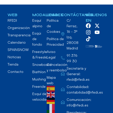
WEB
MODALIDADES
LEGAL
CONTÁCTANOS
SÍGUENOS
RFEDI
Esquí
Política
C/
EN
alpino
de
Ferraz,
Organización
Cookies
16 - 3º
Esqúi
Transparencia
Izq.
de
Política de
Calendario
28008
fondo
Privacidad
Madrid
SPAINSNOW
Freestyle
Aviso
91 376
Noticias
& Freeski
Legal
99 30
Tienda
Snowboard
Cancelación
Secretaría y
y reembolso
Contacto
Biathlon
General:
Mapa
Mushing
rfedi@rfedi.es
web
Freeride
Contabilidad:
contabilidad@rfedi.es
Esquí de
velocidad
Comunicación:
info@rfedi.es
Presidencia: