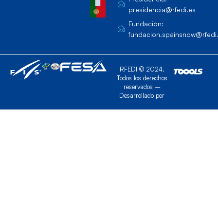
presidencia@rfedi.es
Fundación:
fundacion.spainsnow@rfedi
RFEDI © 2024.
Todos los derechos
reservados –
Desarrollado por