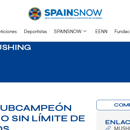
iciones
Deportistas
SPAINSNOW
EENN
Fundac
SHING
COM
 SUBCAMPEÓN
 SIN LÍMITE DE
ENLAC
OS
MUSH