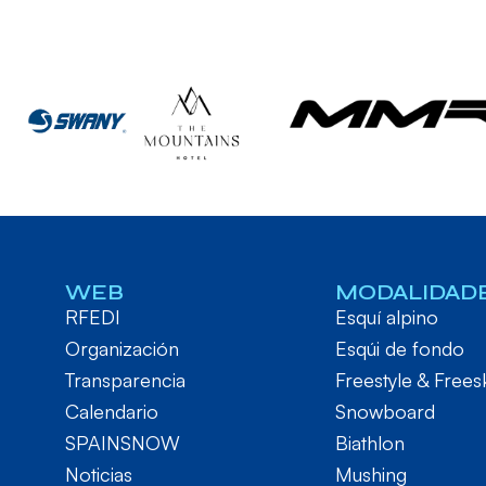
WEB
MODALIDAD
RFEDI
Esquí alpino
Organización
Esqúi de fondo
Transparencia
Freestyle & Frees
Calendario
Snowboard
SPAINSNOW
Biathlon
Noticias
Mushing