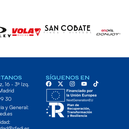
CTANOS
SÍGUENOS EN
, 16 - 3º Izq.
Madrid
99 30
ía y General:
edi.es
idad:
idad@rfedi.es