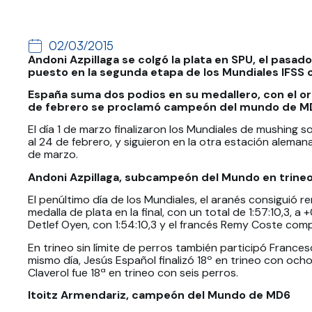
02/03/2015
Andoni Azpillaga se colgó la plata en SPU, el pasad
puesto en la segunda etapa de los Mundiales IFSS 
España suma dos podios en su medallero, con el oro
de febrero se proclamó campeón del mundo de MD
El día 1 de marzo finalizaron los Mundiales de mushing 
al 24 de febrero, y siguieron en la otra estación alema
de marzo.
Andoni Azpillaga, subcampeón del Mundo en trineo 
El penúltimo día de los Mundiales, el aranés consiguió re
medalla de plata en la final, con un total de 1:57:10,3, a
Detlef Oyen, con 1:54:10,3 y el francés Remy Coste comp
En trineo sin límite de perros también participó Frances
mismo día, Jesús Español finalizó 18º en trineo con och
Claverol fue 18ª en trineo con seis perros.
Itoitz Armendariz, campeón del Mundo de MD6