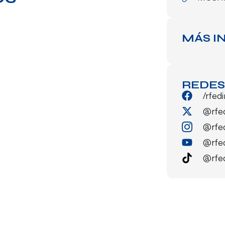
MÁS I
REDES
/rfed
@rfe
@rfe
@rfe
@rfe