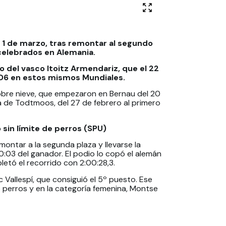
o 1 de marzo, tras remontar al segundo
celebrados en Alemania.
 del vasco Itoitz Armendariz, que el 22
6 en estos mismos Mundiales.
sobre nieve, que empezaron en Bernau del 20
na de Todtmoos, del 27 de febrero al primero
sin límite de perros (SPU)
montar a la segunda plaza y llevarse la
 +0:03 del ganador. El podio lo copó el alemán
letó el recorrido con 2:00:28,3.
c Vallespí, que consiguió el 5º puesto. Ese
o perros y en la categoría femenina, Montse