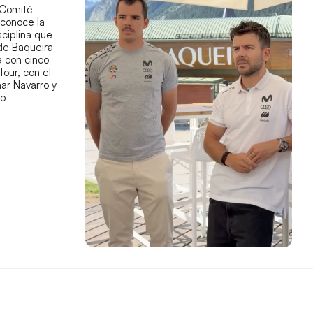
 Comité
econoce la
sciplina que
 de Baqueira
 con cinco
Tour, con el
ar Navarro y
co