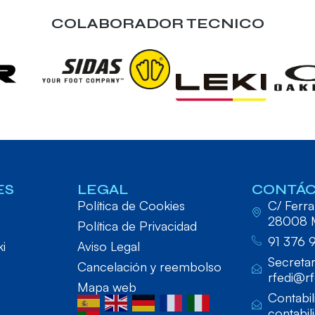
COLABORADOR TECNICO
ES
LEGAL
CONTÁ
Política de Cookies
C/ Ferraz
28008 
Política de Privacidad
91 376 
ki
Aviso Legal
Secretar
Cancelación y reembolso
rfedi@rf
Mapa web
Contabil
contabil