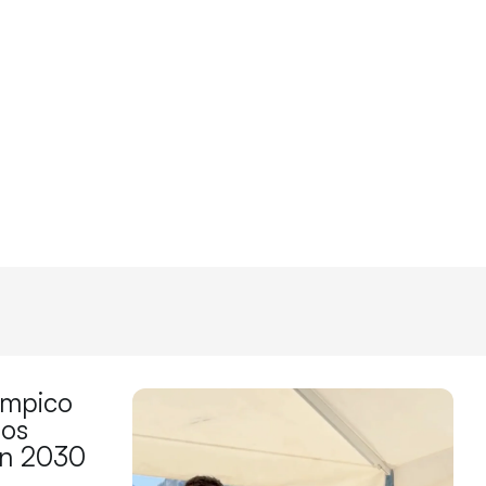
límpico
los
en 2030