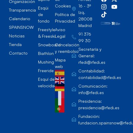
Organización
Cookies
16 - 3º
Esqúi
Transparencia
Izq.
de
Política de
Calendario
28008
fondo
Privacidad
Madrid
SPAINSNOW
Freestyle
Aviso
91 376
Noticias
& Freeski
Legal
99 30
Tienda
Snowboard
Cancelación
Secretaría y
y reembolso
Contacto
Biathlon
General:
Mapa
Mushing
rfedi@rfedi.es
web
Freeride
Contabilidad:
contabilidad@rfedi.es
Esquí de
velocidad
Comunicación:
info@rfedi.es
Presidencia:
presidencia@rfedi.es
Fundación:
fundacion.spainsnow@rfedi