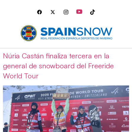
Núria Castán finaliza tercera en la
general de snowboard del Freeride
World Tour