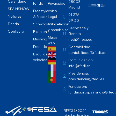
Calendario
28008
fondo
Privacidad
Madrid
SPAINSNOW
Freestyle
Aviso
91 376
Noticias
& Freeski
Legal
99 30
Tienda
Snowboard
Cancelación
Secretaría y
y reembolso
Contacto
Biathlon
General:
Mapa
Mushing
rfedi@rfedi.es
web
Freeride
Contabilidad:
contabilidad@rfedi.es
Esquí de
velocidad
Comunicación:
info@rfedi.es
Presidencia:
presidencia@rfedi.es
Fundación:
fundacion.spainsnow@rfedi
RFEDI © 2024.
Todos los derechos