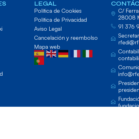
ES
LEGAL
CONTÁ
Política de Cookies
C/ Ferraz
28008 
Política de Privacidad
91 376 
ki
Aviso Legal
Secretar
Cancelación y reembolso
rfedi@rf
Mapa web
Contabil
contabil
Comunic
ad
info@rfe
Presiden
presiden
Fundaci
fundaci
lado por