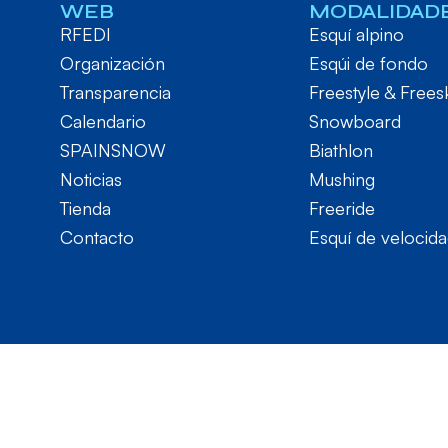
WEB
MODALIDAD
RFEDI
Esquí alpino
Organización
Esqúi de fondo
Transparencia
Freestyle & Frees
Calendario
Snowboard
SPAINSNOW
Biathlon
Noticias
Mushing
Tienda
Freeride
Contacto
Esquí de velocid
RFEDI © 2024. Todos los derechos reservados – Desarrol