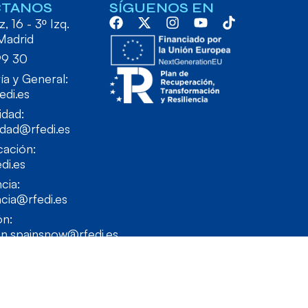
CTANOS
SÍGUENOS EN
, 16 - 3º Izq.
Madrid
99 30
ía y General:
edi.es
idad:
idad@rfedi.es
ación:
di.es
cia:
cia@rfedi.es
ón:
on.spainsnow@rfedi.es