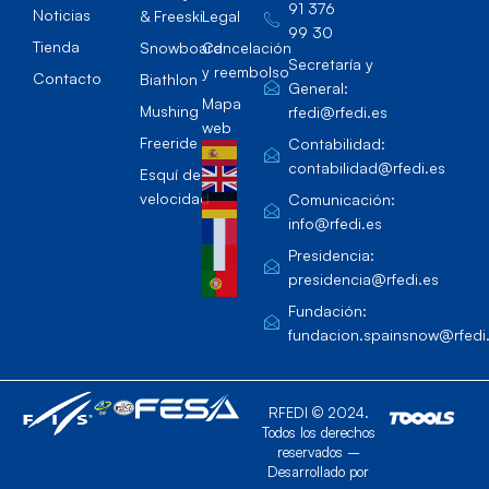
91 376
Noticias
& Freeski
Legal
99 30
Tienda
Snowboard
Cancelación
Secretaría y
y reembolso
Contacto
Biathlon
General:
Mapa
Mushing
rfedi@rfedi.es
web
Freeride
Contabilidad:
contabilidad@rfedi.es
Esquí de
velocidad
Comunicación:
info@rfedi.es
Presidencia:
presidencia@rfedi.es
Fundación:
fundacion.spainsnow@rfedi
RFEDI © 2024.
Todos los derechos
reservados –
Desarrollado por