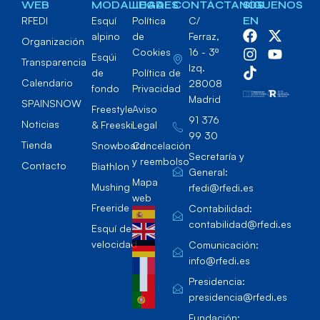
WEB
MODALIDADES
LEGAL
CONTÁCTANOS
SÍGUENOS
RFEDI
Esquí
Política
C/
EN
alpino
de
Ferraz,
Organización
Cookies
16 - 3º
Esqúi
Transparencia
Izq.
de
Política de
Calendario
28008
fondo
Privacidad
Madrid
SPAINSNOW
Freestyle
Aviso
91 376
Noticias
& Freeski
Legal
99 30
Tienda
Snowboard
Cancelación
Secretaría y
y reembolso
Contacto
Biathlon
General:
Mapa
Mushing
rfedi@rfedi.es
web
Freeride
Contabilidad:
contabilidad@rfedi.es
Esquí de
velocidad
Comunicación:
info@rfedi.es
Presidencia:
presidencia@rfedi.es
Fundación: