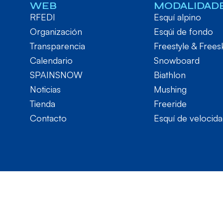
WEB
MODALIDAD
RFEDI
Esquí alpino
Organización
Esqúi de fondo
Transparencia
Freestyle & Frees
Calendario
Snowboard
SPAINSNOW
Biathlon
Noticias
Mushing
Tienda
Freeride
Contacto
Esquí de velocid
RFEDI © 2024. Todos los derechos reservados – Desarrol