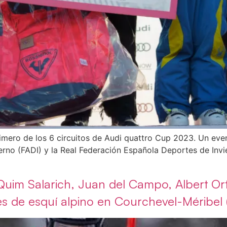
rimero de los 6 circuitos de Audi quattro Cup 2023. Un ev
rno (FADI) y la Real Federación Española Deportes de Invie
uim Salarich, Juan del Campo, Albert Or
s de esquí alpino en Courchevel-Méribel 