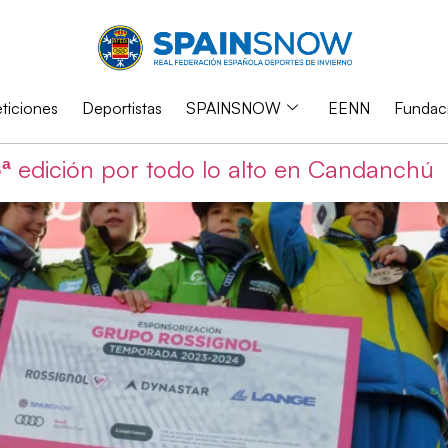
iciones
Deportistas
SPAINSNOW
EENN
Fundac
ª edición por todo lo alto en Candanchú