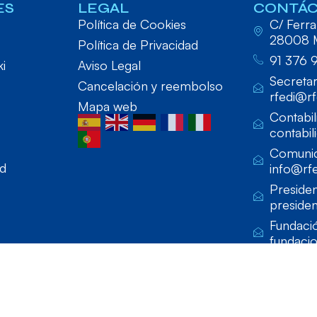
ES
LEGAL
CONTÁ
Política de Cookies
C/ Ferraz
28008 
Política de Privacidad
91 376 
ki
Aviso Legal
Secretar
Cancelación y reembolso
rfedi@rf
Mapa web
Contabil
contabil
Comunic
ad
info@rfe
Presiden
presiden
Fundaci
fundaci
lado por