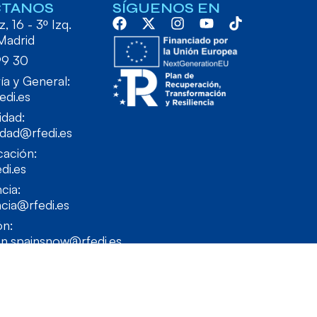
CTANOS
SÍGUENOS EN
, 16 - 3º Izq.
Madrid
99 30
ía y General:
edi.es
idad:
idad@rfedi.es
ación:
di.es
cia:
cia@rfedi.es
ón:
on.spainsnow@rfedi.es