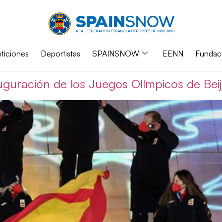
iciones
Deportistas
SPAINSNOW
EENN
Fundac
guración de los Juegos Olímpicos de Bei