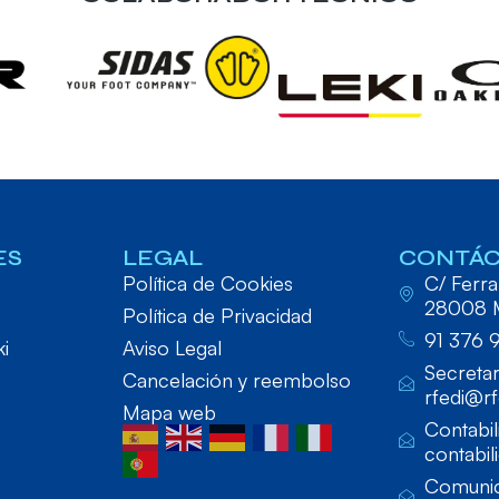
ES
LEGAL
CONTÁ
Política de Cookies
C/ Ferraz
28008 
Política de Privacidad
91 376 
ki
Aviso Legal
Secretar
Cancelación y reembolso
rfedi@rf
Mapa web
Contabil
contabil
Comunic