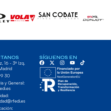
CTANOS
SÍGUENOS EN
, 16 - 3º Izq.
Madrid
99 30
ía y General:
edi.es
idad:
idad@rfedi.es
ación: