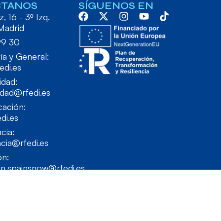
CTANOS
SÍGUENOS EN
, 16 - 3º Izq.
Madrid
99 30
ía y General:
edi.es
idad:
idad@rfedi.es
ación:
di.es
cia:
cia@rfedi.es
ón:
on.spainsnow@rfedi.es