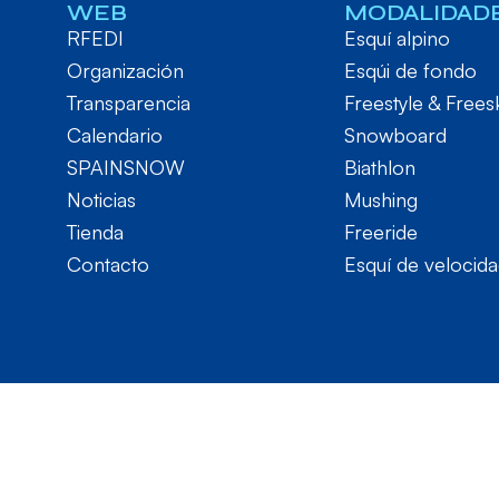
WEB
MODALIDAD
RFEDI
Esquí alpino
Organización
Esqúi de fondo
Transparencia
Freestyle & Frees
Calendario
Snowboard
SPAINSNOW
Biathlon
Noticias
Mushing
Tienda
Freeride
Contacto
Esquí de velocid
RFEDI © 2024. Todos los derechos reservados – Desarrol