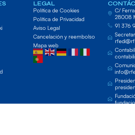
ES
LEGAL
CONTÁ
Política de Cookies
C/ Ferraz
28008 
Política de Privacidad
91 376 
ki
Aviso Legal
Secretar
Cancelación y reembolso
rfedi@rf
Mapa web
Contabil
contabil
Comunic
ad
info@rfe
Presiden
presiden
Fundaci
fundaci
lado por