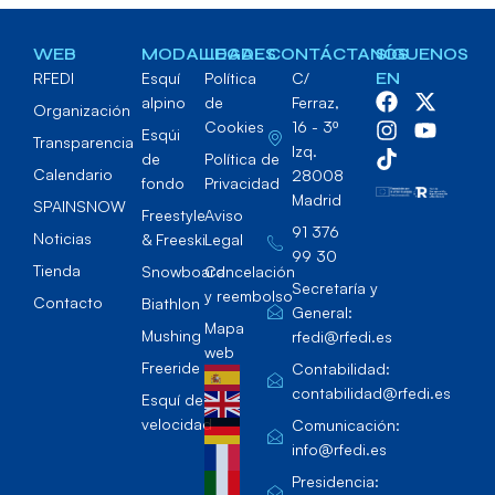
WEB
MODALIDADES
LEGAL
CONTÁCTANOS
SÍGUENOS
RFEDI
Esquí
Política
C/
EN
alpino
de
Ferraz,
Organización
Cookies
16 - 3º
Esqúi
Transparencia
Izq.
de
Política de
Calendario
28008
fondo
Privacidad
Madrid
SPAINSNOW
Freestyle
Aviso
91 376
Noticias
& Freeski
Legal
99 30
Tienda
Snowboard
Cancelación
Secretaría y
y reembolso
Contacto
Biathlon
General:
Mapa
Mushing
rfedi@rfedi.es
web
Freeride
Contabilidad:
contabilidad@rfedi.es
Esquí de
velocidad
Comunicación:
info@rfedi.es
Presidencia: