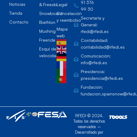
91 376
Noticias
& Freeski
Legal
99 30
Tienda
Snowboard
Cancelación
Secretaría y
y reembolso
Contacto
Biathlon
General:
Mapa
Mushing
rfedi@rfedi.es
web
Freeride
Contabilidad:
contabilidad@rfedi.es
Esquí de
velocidad
Comunicación:
info@rfedi.es
Presidencia:
presidencia@rfedi.es
Fundación:
fundacion.spainsnow@rfedi
RFEDI © 2024.
Todos los derechos
reservados –
Desarrollado por