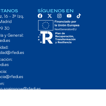
CTANOS
SÍGUENOS EN
, 16 - 3º Izq.
Madrid
99 30
ía y General:
edi.es
idad:
idad@rfedi.es
ación:
di.es
cia:
cia@rfedi.es
ón:
on.spainsnow@rfedi.es