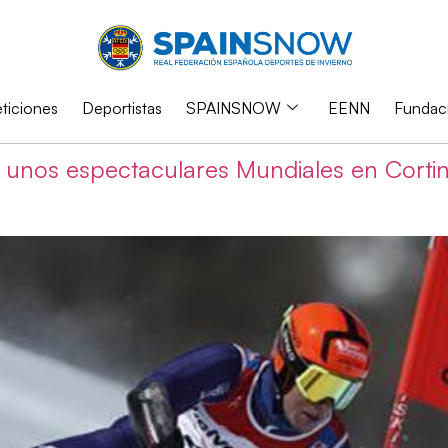
iciones
Deportistas
SPAINSNOW
EENN
Fundac
 unos espectaculares Mundiales en Cortin