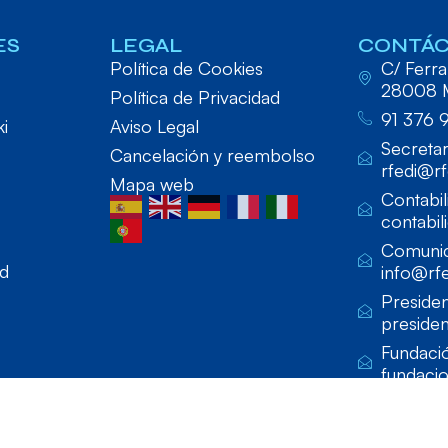
ES
LEGAL
CONTÁ
Política de Cookies
C/ Ferraz
28008 
Política de Privacidad
91 376 
ki
Aviso Legal
Secretar
Cancelación y reembolso
rfedi@rf
Mapa web
Contabil
contabil
Comunic
ad
info@rfe
Presiden
presiden
Fundaci
fundaci