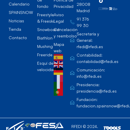
Calendario
28008
fondo
Privacidad
Madrid
SPAINSNOW
Freestyle
Aviso
91 376
Noticias
& Freeski
Legal
99 30
Tienda
Snowboard
Cancelación
Secretaría y
y reembolso
Contacto
Biathlon
General:
Mapa
Mushing
rfedi@rfedi.es
web
Freeride
Contabilidad:
contabilidad@rfedi.es
Esquí de
velocidad
Comunicación:
info@rfedi.es
Presidencia:
presidencia@rfedi.es
Fundación:
fundacion.spainsnow@rfedi
RFEDI © 2024.