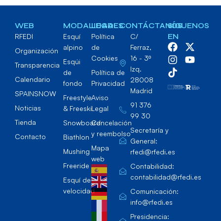
WEB
MODALIDADES
LEGAL
CONTÁCTANOS
SÍGUENOS
RFEDI
Esquí
Política
C/
EN
alpino
de
Ferraz,
Organización
Cookies
16 - 3º
Esqúi
Transparencia
Izq.
de
Política de
Calendario
28008
fondo
Privacidad
Madrid
SPAINSNOW
Freestyle
Aviso
91 376
Noticias
& Freeski
Legal
99 30
Tienda
Snowboard
Cancelación
Secretaría y
y reembolso
Contacto
Biathlon
General:
Mapa
Mushing
rfedi@rfedi.es
web
Freeride
Contabilidad:
contabilidad@rfedi.es
Esquí de
velocidad
Comunicación:
info@rfedi.es
Presidencia: