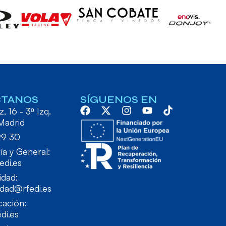
CTANOS
SÍGUENOS EN
, 16 - 3º Izq.
Madrid
99 30
ía y General:
edi.es
idad:
idad@rfedi.es
ación:
di.es