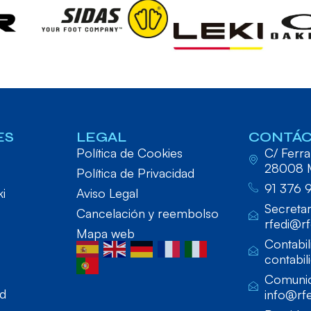
ES
LEGAL
CONTÁ
Política de Cookies
C/ Ferraz
28008 
Política de Privacidad
91 376 
ki
Aviso Legal
Secretar
Cancelación y reembolso
rfedi@rf
Mapa web
Contabil
contabil
Comunic
ad
info@rfe