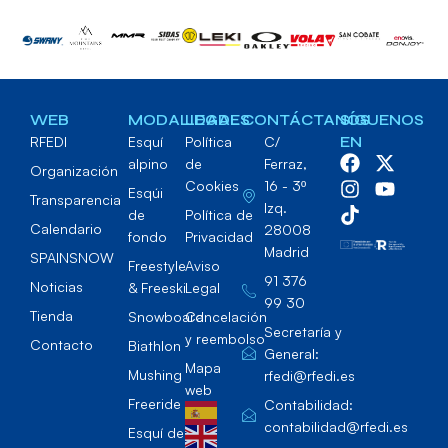
WEB
MODALIDADES
LEGAL
CONTÁCTANOS
SÍGUENOS
RFEDI
Esquí
Política
C/
EN
alpino
de
Ferraz,
Organización
Cookies
16 - 3º
Esqúi
Transparencia
Izq.
de
Política de
Calendario
28008
fondo
Privacidad
Madrid
SPAINSNOW
Freestyle
Aviso
91 376
Noticias
& Freeski
Legal
99 30
Tienda
Snowboard
Cancelación
Secretaría y
y reembolso
Contacto
Biathlon
General:
Mapa
Mushing
rfedi@rfedi.es
web
Freeride
Contabilidad:
contabilidad@rfedi.es
Esquí de