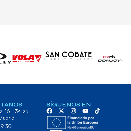
CTANOS
SÍGUENOS EN
, 16 - 3º Izq.
Madrid
99 30