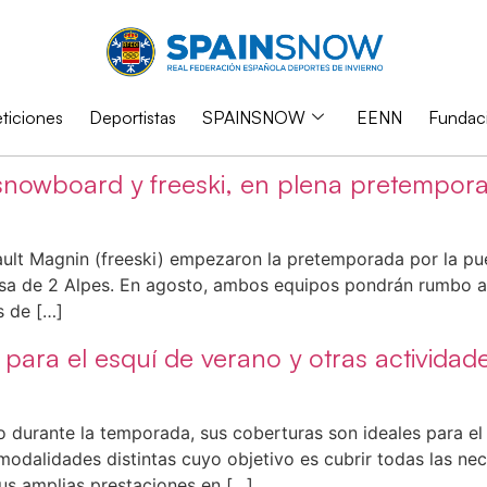
iciones
Deportistas
SPAINSNOW
EENN
Fundac
 snowboard y freeski, en plena pretempor
ault Magnin (freeski) empezaron la pretemporada por la pue
esa de 2 Alpes. En agosto, ambos equipos pondrán rumbo 
s de […]
ra el esquí de verano y otras actividades 
 durante la temporada, sus coberturas son ideales para el 
modalidades distintas cuyo objetivo es cubrir todas las ne
us amplias prestaciones en […]