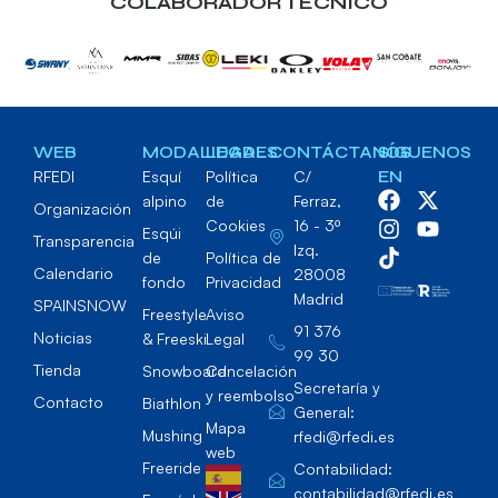
COLABORADOR TECNICO
WEB
MODALIDADES
LEGAL
CONTÁCTANOS
SÍGUENOS
RFEDI
Esquí
Política
C/
EN
alpino
de
Ferraz,
Organización
Cookies
16 - 3º
Esqúi
Transparencia
Izq.
de
Política de
Calendario
28008
fondo
Privacidad
Madrid
SPAINSNOW
Freestyle
Aviso
91 376
Noticias
& Freeski
Legal
99 30
Tienda
Snowboard
Cancelación
Secretaría y
y reembolso
Contacto
Biathlon
General:
Mapa
Mushing
rfedi@rfedi.es
web
Freeride
Contabilidad:
contabilidad@rfedi.es