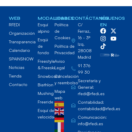
WEB
MODALIDADES
LEGAL
CONTÁCTANOS
SÍGUENOS
RFEDI
Esquí
Política
C/
EN
alpino
de
Ferraz,
Organización
Cookies
16 - 3º
Esqúi
Transparencia
Izq.
de
Política de
Calendario
28008
fondo
Privacidad
Madrid
SPAINSNOW
Freestyle
Aviso
91 376
Noticias
& Freeski
Legal
99 30
Tienda
Snowboard
Cancelación
Secretaría y
y reembolso
Contacto
Biathlon
General:
Mapa
Mushing
rfedi@rfedi.es
web
Freeride
Contabilidad:
contabilidad@rfedi.es
Esquí de
velocidad
Comunicación:
info@rfedi.es