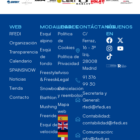
WEB
MODALIDADES
LEGAL
CONTÁCTANOS
SÍGUENOS
RFEDI
Esquí
Política
C/
EN
alpino
de
Ferraz,
Organización
Cookies
16 - 3º
Esqúi
Transparencia
Izq.
de
Política de
Calendario
28008
fondo
Privacidad
Madrid
SPAINSNOW
Freestyle
Aviso
91 376
Noticias
& Freeski
Legal
99 30
Tienda
Snowboard
Cancelación
Secretaría y
y reembolso
Contacto
Biathlon
General:
Mapa
Mushing
rfedi@rfedi.es
web
Freeride
Contabilidad:
contabilidad@rfedi.es
Esquí de
velocidad
Comunicación:
info@rfedi.es