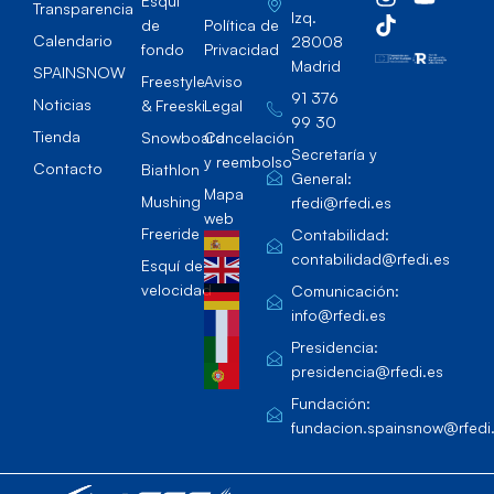
Esqúi
Transparencia
Izq.
de
Política de
Calendario
28008
fondo
Privacidad
Madrid
SPAINSNOW
Freestyle
Aviso
91 376
Noticias
& Freeski
Legal
99 30
Tienda
Snowboard
Cancelación
Secretaría y
y reembolso
Contacto
Biathlon
General:
Mapa
Mushing
rfedi@rfedi.es
web
Freeride
Contabilidad:
contabilidad@rfedi.es
Esquí de
velocidad
Comunicación:
info@rfedi.es
Presidencia:
presidencia@rfedi.es
Fundación:
fundacion.spainsnow@rfedi