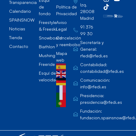
Esqúi
Transparencia
Izq.
de
Política de
Calendario
28008
fondo
Privacidad
Madrid
SPAINSNOW
Freestyle
Aviso
91 376
Noticias
& Freeski
Legal
99 30
Tienda
Snowboard
Cancelación
Secretaría y
y reembolso
Contacto
Biathlon
General:
Mapa
Mushing
rfedi@rfedi.es
web
Freeride
Contabilidad:
contabilidad@rfedi.es
Esquí de
velocidad
Comunicación:
info@rfedi.es
Presidencia:
presidencia@rfedi.es
Fundación:
fundacion.spainsnow@rfedi