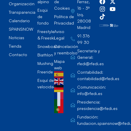
alpino
de
Ferraz,
Organización
Cookies
16 - 3º
Esqúi
Transparencia
Izq.
de
Política de
Calendario
28008
fondo
Privacidad
Madrid
SPAINSNOW
Freestyle
Aviso
91 376
Noticias
& Freeski
Legal
99 30
Tienda
Snowboard
Cancelación
Secretaría y
y reembolso
Contacto
Biathlon
General:
Mapa
Mushing
rfedi@rfedi.es
web
Freeride
Contabilidad:
contabilidad@rfedi.es
Esquí de
velocidad
Comunicación:
info@rfedi.es
Presidencia:
presidencia@rfedi.es
Fundación:
fundacion.spainsnow@rfedi