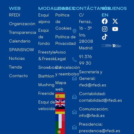
WEB
MODALIDADES
LEGAL
CONTÁCTANOS
SÍGUENOS
RFEDI
Esquí
Política
C/
EN
alpino
de
Ferraz,
Organización
Cookies
16 - 3º
Esqúi
Transparencia
Izq.
de
Política de
Calendario
28008
fondo
Privacidad
Madrid
SPAINSNOW
Freestyle
Aviso
91 376
Noticias
& Freeski
Legal
99 30
Tienda
Snowboard
Cancelación
Secretaría y
y reembolso
Contacto
Biathlon
General:
Mapa
Mushing
rfedi@rfedi.es
web
Freeride
Contabilidad:
contabilidad@rfedi.es
Esquí de
velocidad
Comunicación:
info@rfedi.es
Presidencia:
presidencia@rfedi.es