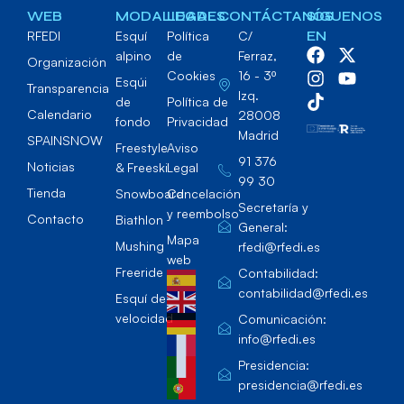
WEB
MODALIDADES
LEGAL
CONTÁCTANOS
SÍGUENOS
RFEDI
Esquí
Política
C/
EN
alpino
de
Ferraz,
Organización
Cookies
16 - 3º
Esqúi
Transparencia
Izq.
de
Política de
Calendario
28008
fondo
Privacidad
Madrid
SPAINSNOW
Freestyle
Aviso
91 376
Noticias
& Freeski
Legal
99 30
Tienda
Snowboard
Cancelación
Secretaría y
y reembolso
Contacto
Biathlon
General:
Mapa
Mushing
rfedi@rfedi.es
web
Freeride
Contabilidad:
contabilidad@rfedi.es
Esquí de
velocidad
Comunicación:
info@rfedi.es
Presidencia:
presidencia@rfedi.es